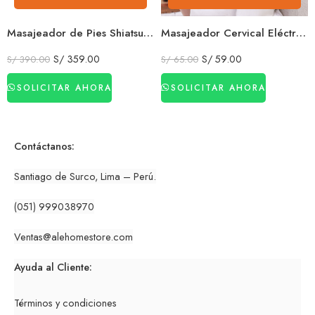
Masajeador de Pies Shiatsu con Presoterapia e Infrarrojo Relax Total
Masajeador Cervical Eléctrico en U con Calor y Masaje Profundo Antiestrés
S/
359.00
S/
59.00
S/
390.00
S/
65.00
SOLICITAR AHORA
SOLICITAR AHORA
Contáctanos:
Santiago de Surco, Lima – Perú.
(051) 999038970
Ventas
@alehomestore.co
m
Ayuda al Cliente:
Términos y condiciones