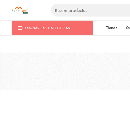
ventas@alehomestore.com
(+51) 999 038 970
Tienda
Q
EXAMINAR LAS CATEGORÍAS