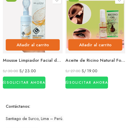
Añadir al carrito
Añadir al carrito
Mousse Limpiador Facial de Arroz Limpieza Suave e Hidratante Dr. La Rosa 120 ml
Aceite de Ricino Natural Fortalece Cabello Pestañas y Cejas 40 ml
S/
23.00
S/
19.00
S/
30.00
S/
27.00
SOLICITAR AHORA
SOLICITAR AHORA
Contáctanos:
Santiago de Surco, Lima – Perú.