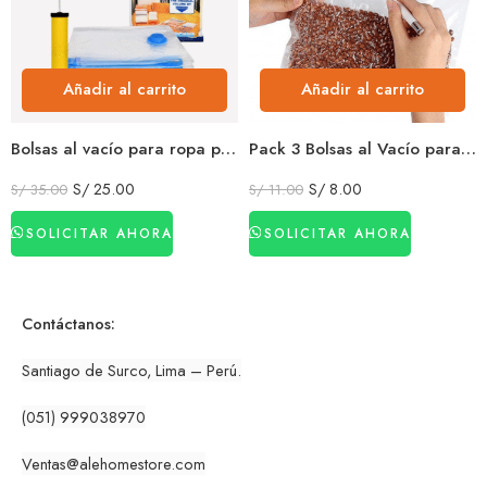
Añadir al carrito
Añadir al carrito
Bolsas al vacío para ropa pack 5 bolsas + succionador manual ahorro de espacio viaje y hogar
Pack 3 Bolsas al Vacío para Alimentos Reutilizables Conservación Fresca 26 x 28 cm
S/
25.00
S/
8.00
S/
35.00
S/
11.00
SOLICITAR AHORA
SOLICITAR AHORA
Contáctanos:
Santiago de Surco, Lima – Perú.
(051) 999038970
Ventas
@alehomestore.co
m