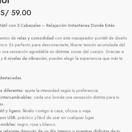
S/
59.00
tátil con 5 Cabezales – Relajación Instantánea Donde Estés
mentos de
relax y comodidad
con este masajeador portátil de diseño
mico. Es perfecto para desconectarte, liberar tensión acumulada del
de una sensación agradable en distintas zonas del cuerpo. Gracias a
y
6 niveles de vibración
, puedes elegir la experiencia que más te
 destacadas
s diferentes:
ajusta la intensidad según tu preferencia.
 intercambiables:
cada uno brinda una sensación distinta para tu
ax.
il y ligero:
llévalo contigo a casa, oficina o viaje.
por USB:
práctico y fácil de usar en cualquier lugar.
onibles:
negro, rosa y blanco.
a relajarte después de un día intenso o mientras disfrutas de tu