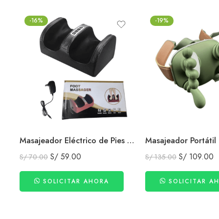
-16%
-19%
Masajeador Eléctrico de Pies Relajación y Alivio del Cansancio
S/
59.00
S/
109.00
S/
70.00
S/
135.00
SOLICITAR AHORA
SOLICITAR A