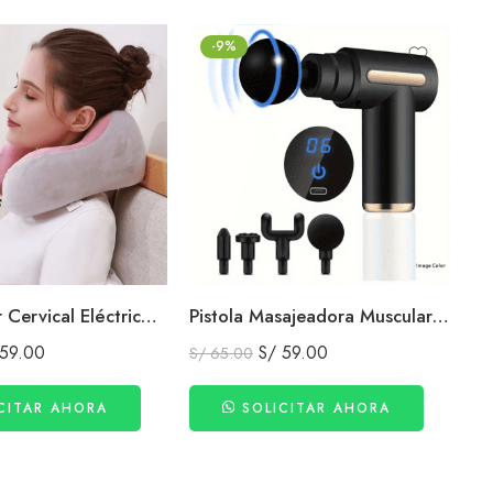
-9%
Masajeador Cervical Eléctrico en U con Calor y Masaje Profundo Antiestrés
Pistola Masajeadora Muscular Profesional 6 Velocidades con 4 Cabezales
59.00
S/
59.00
S/
65.00
S/
CITAR AHORA
SOLICITAR AHORA