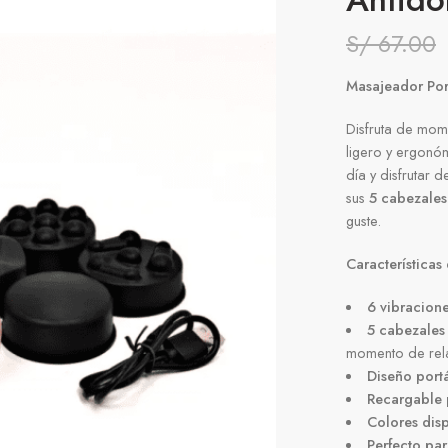
S/
67.00
Masajeador Por
Disfruta de mo
ligero y ergonó
día y disfrutar 
sus
5 cabezales
guste.
Características
6 vibracione
5 cabezales
momento de rel
Diseño portát
Recargable 
Colores disp
Perfecto par