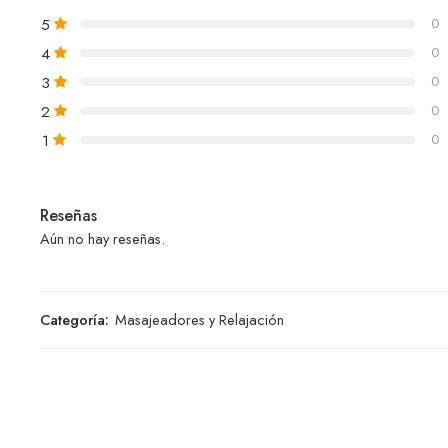
5
0
4
0
3
0
2
0
1
0
Reseñas
Aún no hay reseñas.
Categoría:
Masajeadores y Relajación