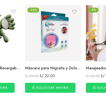
-24%
-9%
Masajeador Portátil Recargable de Cuello y Espalda Manos Shiatsu Relajantes con calor
Máscara para Migraña y Dolores de Cabeza Terapia de Frío y Calor
S/
22.00
S/
S/
29.00
S/
65.00
HORA
SOLICITAR AHORA
SOLI