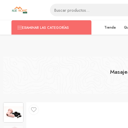
ventas@alehomestore.com
(+51) 999 038 970
Tienda
Q
EXAMINAR LAS CATEGORÍAS
Masaje