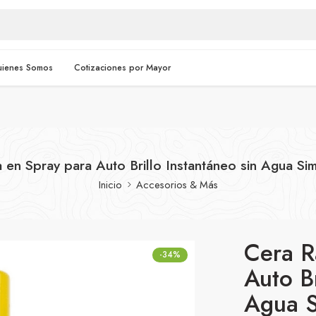
uienes Somos
Cotizaciones por Mayor
 en Spray para Auto Brillo Instantáneo sin Agua Si
Inicio
Accesorios & Más
Cera R
-34%
Auto Br
Agua S