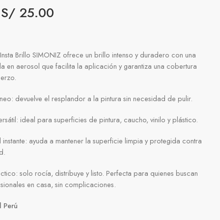
S/
25.00
nsta Brillo SIMONIZ ofrece un brillo intenso y duradero con una
 en aerosol que facilita la aplicación y garantiza una cobertura
uerzo.
áneo: devuelve el resplandor a la pintura sin necesidad de pulir.
sátil: ideal para superficies de pintura, caucho, vinilo y plástico.
 instante: ayuda a mantener la superficie limpia y protegida contra
d.
tico: solo rocía, distribuye y listo. Perfecta para quienes buscan
esionales en casa, sin complicaciones.
l Perú