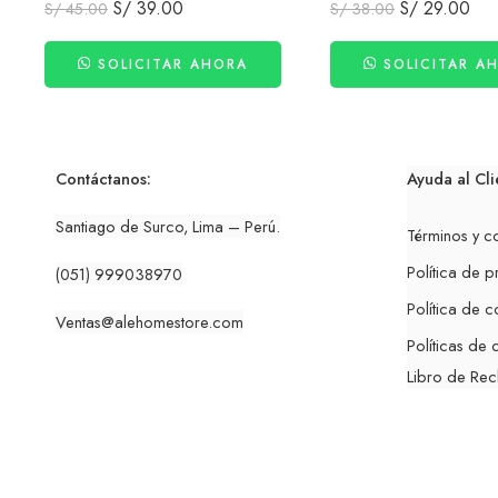
S/
39.00
S/
29.00
S/
45.00
S/
38.00
SOLICITAR AHORA
SOLICITAR A
Contáctanos:
Ayuda al Cli
Santiago de Surco, Lima – Perú.
Términos y c
Política de p
(051) 999038970
Política de c
Ventas
@alehomestore.co
m
Políticas de
Libro de Re