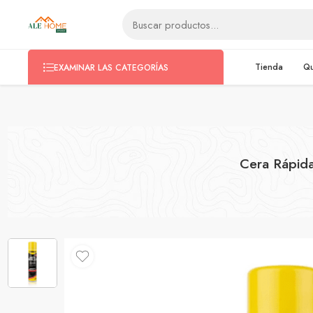
ventas@alehomestore.com
(+51) 999 038 970
Tienda
Q
EXAMINAR LAS CATEGORÍAS
Cera Rápida