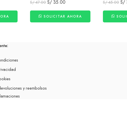
S/
35.00
S/
S/
47.00
S/
45.00
HORA
SOLICITAR AHORA
SOLI
ente:
ondiciones
rivacidad
ookies
 devoluciones y reembolsos
clamaciones