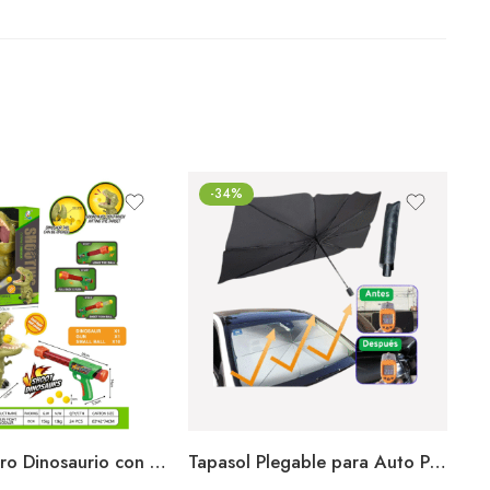
-34%
Juego de Tiro Dinosaurio con Luces y Lanzador Diversión Infantil
Tapasol Plegable para Auto Protección Solar y Calor