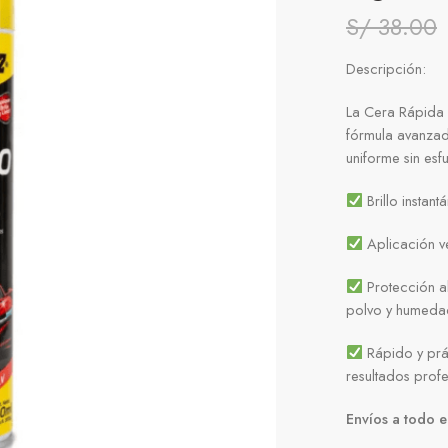
S/
38.00
Descripción:
La Cera Rápida I
fórmula avanzada
uniforme sin esf
Brillo instant
Aplicación ver
Protección al
polvo y humeda
Rápido y prác
resultados prof
Envíos a todo e