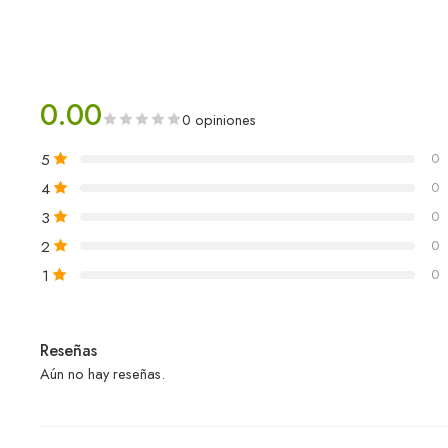
0.00
0 opiniones
5
0
4
0
3
0
2
0
1
0
Reseñas
Aún no hay reseñas.